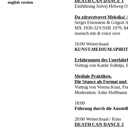
DEATH CAN DANCE 1
english version
Einführung Solvej Helweg O
Da zdravstvuyet Meksika! 
Sergei Eisenstein & Grigori 
MX 1930-32/USSR 1979, 84
russisch mit dt voice over
16:00 Weinecksaal
KUNST.MEDIUM.SPIRI
Erfahrungen des Unerfahr
Vortrag von Katrin Solhdju, B
Mediale Praktiken.
Die Séance als Format und
Vortrag von Verena Kuni, Fra
Moderation: Anke Hoffmann
18:00
Führung durch die Ausstel
20:00 Weinecksaal / Kino
DEATH CAN DANCE 2