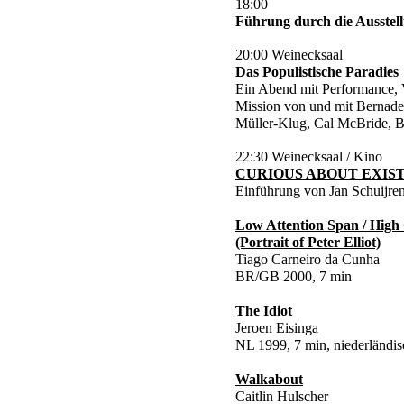
18:00
Führung durch die Ausstel
20:00 Weinecksaal
Das Populistische Paradies
Ein Abend mit Performance,
Mission von und mit Bernadet
Müller-Klug, Cal McBride, B
22:30 Weinecksaal / Kino
CURIOUS ABOUT EXIS
Einführung von Jan Schuijre
Low Attention Span / High 
(Portrait of Peter Elliot)
Tiago Carneiro da Cunha
BR/GB 2000, 7 min
The Idiot
Jeroen Eisinga
NL 1999, 7 min, niederländi
Walkabout
Caitlin Hulscher