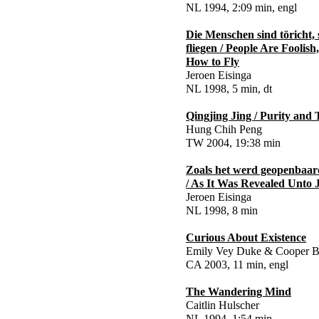
NL 1994, 2:09 min, engl
Die Menschen sind töricht, 
fliegen / People Are Fooli
How to Fly
Jeroen Eisinga
NL 1998, 5 min, dt
Qingjing Jing / Purity and 
Hung Chih Peng
TW 2004, 19:38 min
Zoals het werd geopenbaar
/ As It Was Revealed Unto 
Jeroen Eisinga
NL 1998, 8 min
Curious About Existence
Emily Vey Duke & Cooper Ba
CA 2003, 11 min, engl
The Wandering Mind
Caitlin Hulscher
NL 1994, 1:54 min