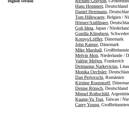
Richard Grayson
, Großbritan
english version
Hans Hemmert
, Deutschland
Daniel Herrmann
, Deutschla
Tom Hillewaere
, Belgien / N
Hörner/Antlfinger
, Deutschla
Goh Ideta
, Japan / Niederlan
Gunilla Klingberg
, Schwede
Korpys/Löffler
, Dänemark
John Kørner
, Dänemark
Mike Marshall
, Großbritanni
Melvin Moti
, Niederlande / 
Valérie Mréjen
, Frankreich
Deimantas Narkevicius
, Lita
Monika Oechsler
, Deutschlan
Dan Perjovschi
, Rumänien
Kirstine Roepstorff
, Dänemar
Denise Rönsch
, Deutschland
Miguel Rothschild
, Argentin
Kuang-Yu Tsui
, Taiwan / Ni
Carey Young
, Großbritannien