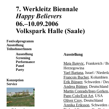
Festivalprogramm
Ausstellung
TeilnehmerInnen
Ausstellung
Ausstellung
Screening
Performance
Maja Bajevic
, Frankreich / 
Panel
Herzegowina
Party
Yael Bartana
, Israel / Nieder
François Bucher
, Kolumbien 
Konzeption
Erik Bünger
, Schweden / Deu
Service
Andrea Büttner
, Deutschland
Martin Conrads/Ingo Gerken
Papo Colo/Exit Art
, USA
Oliver Croy
, Deutschland
Annika Eriksson
, Schweden 