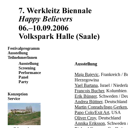
Festivalprogramm
Ausstellung
TeilnehmerInnen
Ausstellung
Ausstellung
Screening
Performance
Maja Bajevic
, Frankreich / 
Panel
Herzegowina
Party
Yael Bartana
, Israel / Nieder
François Bucher
, Kolumbien 
Konzeption
Erik Bünger
, Schweden / Deu
Service
Andrea Büttner
, Deutschland
Martin Conrads/Ingo Gerken
Papo Colo/Exit Art
, USA
Oliver Croy
, Deutschland
Annika Eriksson
, Schweden 