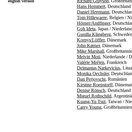
Richard Grayson
, Großbritan
english version
Hans Hemmert
, Deutschland
Daniel Herrmann
, Deutschla
Tom Hillewaere
, Belgien / N
Hörner/Antlfinger
, Deutschla
Goh Ideta
, Japan / Niederlan
Gunilla Klingberg
, Schwede
Korpys/Löffler
, Dänemark
John Kørner
, Dänemark
Mike Marshall
, Großbritanni
Melvin Moti
, Niederlande / 
Valérie Mréjen
, Frankreich
Deimantas Narkevicius
, Lita
Monika Oechsler
, Deutschlan
Dan Perjovschi
, Rumänien
Kirstine Roepstorff
, Dänemar
Denise Rönsch
, Deutschland
Miguel Rothschild
, Argentin
Kuang-Yu Tsui
, Taiwan / Ni
Carey Young
, Großbritannien