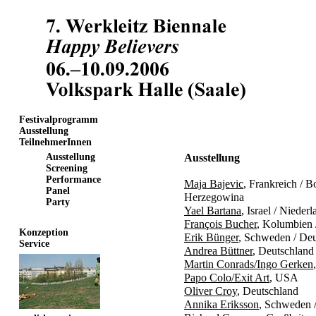
Festivalprogramm
Ausstellung
TeilnehmerInnen
Ausstellung
Ausstellung
Screening
Performance
Maja Bajevic
, Frankreich / 
Panel
Herzegowina
Party
Yael Bartana
, Israel / Nieder
François Bucher
, Kolumbien 
Konzeption
Erik Bünger
, Schweden / Deu
Service
Andrea Büttner
, Deutschland
Martin Conrads/Ingo Gerken
Papo Colo/Exit Art
, USA
Oliver Croy
, Deutschland
Annika Eriksson
, Schweden 