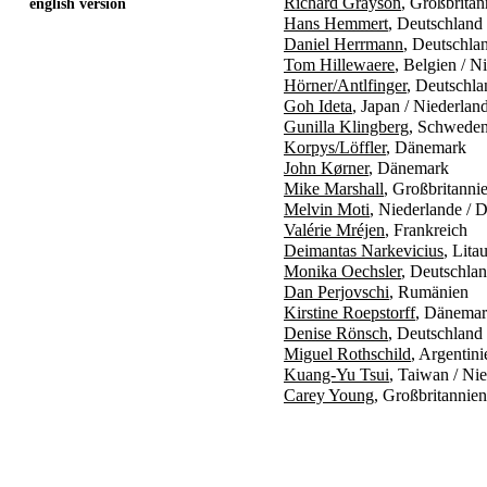
Richard Grayson
, Großbritan
english version
Hans Hemmert
, Deutschland
Daniel Herrmann
, Deutschla
Tom Hillewaere
, Belgien / N
Hörner/Antlfinger
, Deutschla
Goh Ideta
, Japan / Niederlan
Gunilla Klingberg
, Schwede
Korpys/Löffler
, Dänemark
John Kørner
, Dänemark
Mike Marshall
, Großbritanni
Melvin Moti
, Niederlande / 
Valérie Mréjen
, Frankreich
Deimantas Narkevicius
, Lita
Monika Oechsler
, Deutschlan
Dan Perjovschi
, Rumänien
Kirstine Roepstorff
, Dänemar
Denise Rönsch
, Deutschland
Miguel Rothschild
, Argentin
Kuang-Yu Tsui
, Taiwan / Ni
Carey Young
, Großbritannien