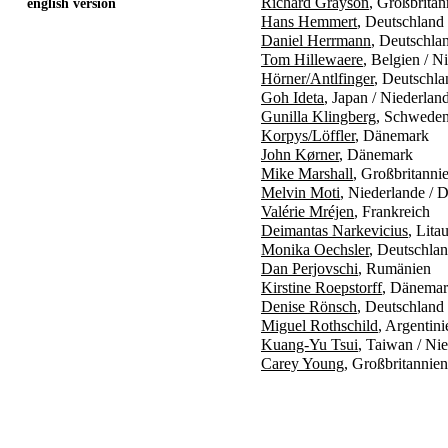
Richard Grayson
, Großbritan
english version
Hans Hemmert
, Deutschland
Daniel Herrmann
, Deutschla
Tom Hillewaere
, Belgien / N
Hörner/Antlfinger
, Deutschla
Goh Ideta
, Japan / Niederlan
Gunilla Klingberg
, Schwede
Korpys/Löffler
, Dänemark
John Kørner
, Dänemark
Mike Marshall
, Großbritanni
Melvin Moti
, Niederlande / 
Valérie Mréjen
, Frankreich
Deimantas Narkevicius
, Lita
Monika Oechsler
, Deutschlan
Dan Perjovschi
, Rumänien
Kirstine Roepstorff
, Dänemar
Denise Rönsch
, Deutschland
Miguel Rothschild
, Argentin
Kuang-Yu Tsui
, Taiwan / Ni
Carey Young
, Großbritannien