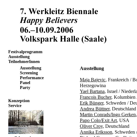
Festivalprogramm
Ausstellung
TeilnehmerInnen
Ausstellung
Ausstellung
Screening
Performance
Maja Bajevic
, Frankreich / 
Panel
Herzegowina
Party
Yael Bartana
, Israel / Nieder
François Bucher
, Kolumbien 
Konzeption
Erik Bünger
, Schweden / Deu
Service
Andrea Büttner
, Deutschland
Martin Conrads/Ingo Gerken
Papo Colo/Exit Art
, USA
Oliver Croy
, Deutschland
Annika Eriksson
, Schweden 