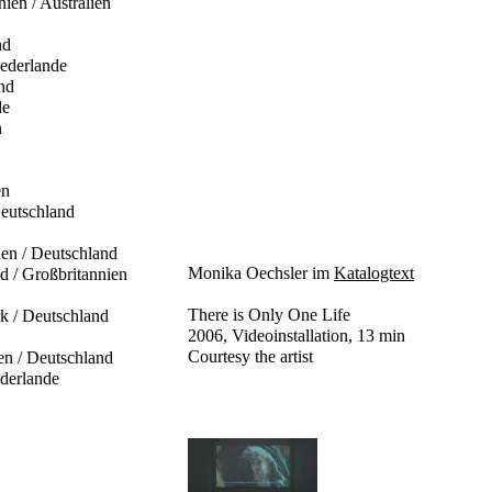
nien / Australien
nd
iederlande
nd
de
n
en
Deutschland
uen / Deutschland
Monika Oechsler im
Katalogtext
d / Großbritannien
There is Only One Life
k / Deutschland
2006, Videoinstallation, 13 min
Courtesy the artist
ien / Deutschland
ederlande