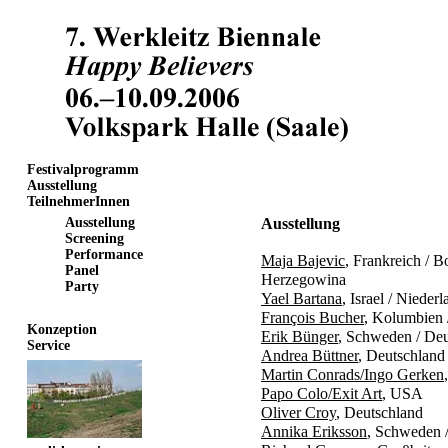
Festivalprogramm
Ausstellung
TeilnehmerInnen
Ausstellung
Ausstellung
Screening
Performance
Maja Bajevic
, Frankreich / 
Panel
Herzegowina
Party
Yael Bartana
, Israel / Nieder
François Bucher
, Kolumbien 
Konzeption
Erik Bünger
, Schweden / Deu
Service
Andrea Büttner
, Deutschland
Martin Conrads/Ingo Gerken
Papo Colo/Exit Art
, USA
Oliver Croy
, Deutschland
Annika Eriksson
, Schweden 