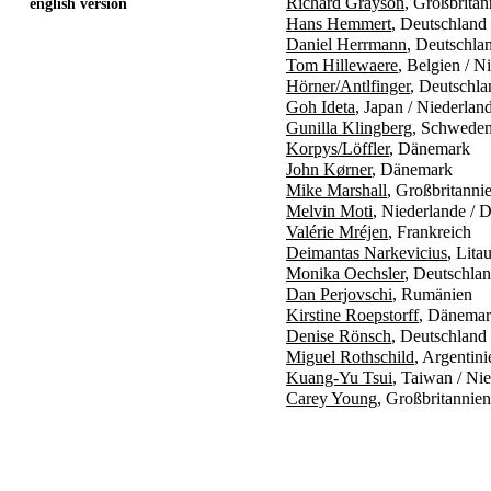
Richard Grayson
, Großbritan
english version
Hans Hemmert
, Deutschland
Daniel Herrmann
, Deutschla
Tom Hillewaere
, Belgien / N
Hörner/Antlfinger
, Deutschla
Goh Ideta
, Japan / Niederlan
Gunilla Klingberg
, Schwede
Korpys/Löffler
, Dänemark
John Kørner
, Dänemark
Mike Marshall
, Großbritanni
Melvin Moti
, Niederlande / 
Valérie Mréjen
, Frankreich
Deimantas Narkevicius
, Lita
Monika Oechsler
, Deutschlan
Dan Perjovschi
, Rumänien
Kirstine Roepstorff
, Dänemar
Denise Rönsch
, Deutschland
Miguel Rothschild
, Argentin
Kuang-Yu Tsui
, Taiwan / Ni
Carey Young
, Großbritannien