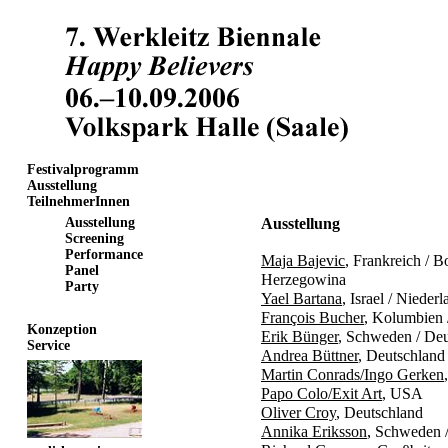
Festivalprogramm
Ausstellung
TeilnehmerInnen
Ausstellung
Ausstellung
Screening
Performance
Maja Bajevic
, Frankreich / 
Panel
Herzegowina
Party
Yael Bartana
, Israel / Nieder
François Bucher
, Kolumbien 
Konzeption
Erik Bünger
, Schweden / Deu
Service
Andrea Büttner
, Deutschland
Martin Conrads/Ingo Gerken
Papo Colo/Exit Art
, USA
Oliver Croy
, Deutschland
Annika Eriksson
, Schweden 