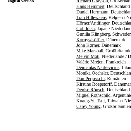
Richard Grayson
, Großbritan
english version
Hans Hemmert
, Deutschland
Daniel Herrmann
, Deutschla
Tom Hillewaere
, Belgien / N
Hörner/Antlfinger
, Deutschla
Goh Ideta
, Japan / Niederlan
Gunilla Klingberg
, Schwede
Korpys/Löffler
, Dänemark
John Kørner
, Dänemark
Mike Marshall
, Großbritanni
Melvin Moti
, Niederlande / 
Valérie Mréjen
, Frankreich
Deimantas Narkevicius
, Lita
Monika Oechsler
, Deutschlan
Dan Perjovschi
, Rumänien
Kirstine Roepstorff
, Dänemar
Denise Rönsch
, Deutschland
Miguel Rothschild
, Argentin
Kuang-Yu Tsui
, Taiwan / Ni
Carey Young
, Großbritannien