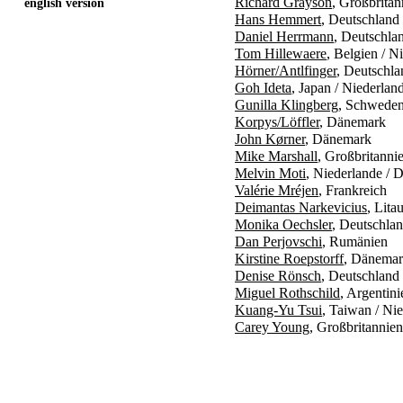
Richard Grayson
, Großbritan
english version
Hans Hemmert
, Deutschland
Daniel Herrmann
, Deutschla
Tom Hillewaere
, Belgien / N
Hörner/Antlfinger
, Deutschla
Goh Ideta
, Japan / Niederlan
Gunilla Klingberg
, Schwede
Korpys/Löffler
, Dänemark
John Kørner
, Dänemark
Mike Marshall
, Großbritanni
Melvin Moti
, Niederlande / 
Valérie Mréjen
, Frankreich
Deimantas Narkevicius
, Lita
Monika Oechsler
, Deutschlan
Dan Perjovschi
, Rumänien
Kirstine Roepstorff
, Dänemar
Denise Rönsch
, Deutschland
Miguel Rothschild
, Argentin
Kuang-Yu Tsui
, Taiwan / Ni
Carey Young
, Großbritannien