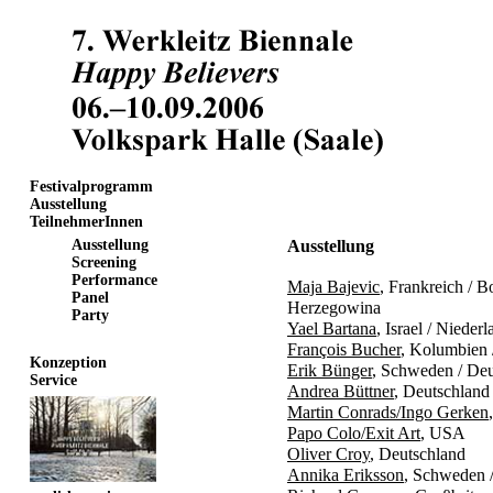
Festivalprogramm
Ausstellung
TeilnehmerInnen
Ausstellung
Ausstellung
Screening
Performance
Maja Bajevic
, Frankreich / 
Panel
Herzegowina
Party
Yael Bartana
, Israel / Nieder
François Bucher
, Kolumbien 
Konzeption
Erik Bünger
, Schweden / Deu
Service
Andrea Büttner
, Deutschland
Martin Conrads/Ingo Gerken
Papo Colo/Exit Art
, USA
Oliver Croy
, Deutschland
Annika Eriksson
, Schweden 