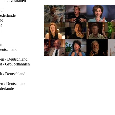
nien / Australien
nd
iederlande
nd
de
n
en
Deutschland
uen / Deutschland
d / Großbritannien
k / Deutschland
ien / Deutschland
ederlande