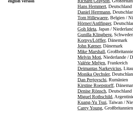
Richard Grayson
, Großbritan
english version
Hans Hemmert
, Deutschland
Daniel Herrmann
, Deutschla
Tom Hillewaere
, Belgien / N
Hörner/Antlfinger
, Deutschla
Goh Ideta
, Japan / Niederlan
Gunilla Klingberg
, Schwede
Korpys/Löffler
, Dänemark
John Kørner
, Dänemark
Mike Marshall
, Großbritanni
Melvin Moti
, Niederlande / 
Valérie Mréjen
, Frankreich
Deimantas Narkevicius
, Lita
Monika Oechsler
, Deutschlan
Dan Perjovschi
, Rumänien
Kirstine Roepstorff
, Dänemar
Denise Rönsch
, Deutschland
Miguel Rothschild
, Argentin
Kuang-Yu Tsui
, Taiwan / Ni
Carey Young
, Großbritannien