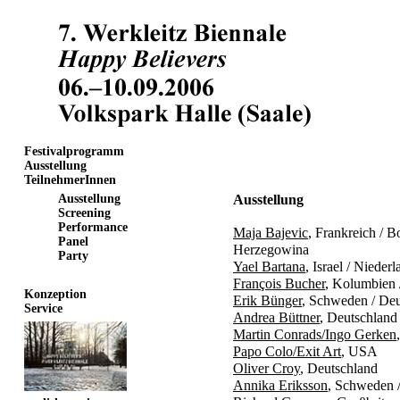
Festivalprogramm
Ausstellung
TeilnehmerInnen
Ausstellung
Ausstellung
Screening
Performance
Maja Bajevic
, Frankreich / 
Panel
Herzegowina
Party
Yael Bartana
, Israel / Nieder
François Bucher
, Kolumbien 
Konzeption
Erik Bünger
, Schweden / Deu
Service
Andrea Büttner
, Deutschland
Martin Conrads/Ingo Gerken
Papo Colo/Exit Art
, USA
Oliver Croy
, Deutschland
Annika Eriksson
, Schweden 