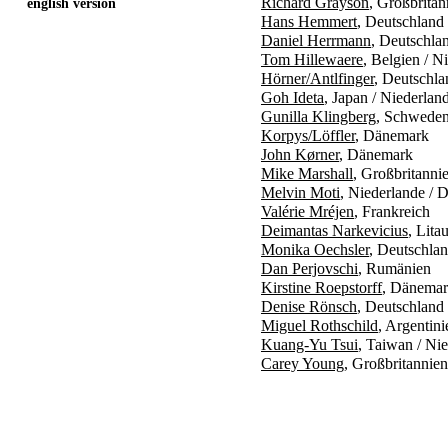
Richard Grayson
, Großbritan
english version
Hans Hemmert
, Deutschland
Daniel Herrmann
, Deutschla
Tom Hillewaere
, Belgien / N
Hörner/Antlfinger
, Deutschla
Goh Ideta
, Japan / Niederlan
Gunilla Klingberg
, Schwede
Korpys/Löffler
, Dänemark
John Kørner
, Dänemark
Mike Marshall
, Großbritanni
Melvin Moti
, Niederlande / 
Valérie Mréjen
, Frankreich
Deimantas Narkevicius
, Lita
Monika Oechsler
, Deutschlan
Dan Perjovschi
, Rumänien
Kirstine Roepstorff
, Dänemar
Denise Rönsch
, Deutschland
Miguel Rothschild
, Argentin
Kuang-Yu Tsui
, Taiwan / Ni
Carey Young
, Großbritannien