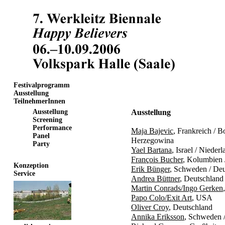
Festivalprogramm
Ausstellung
TeilnehmerInnen
Ausstellung
Ausstellung
Screening
Performance
Maja Bajevic
, Frankreich / 
Panel
Herzegowina
Party
Yael Bartana
, Israel / Nieder
François Bucher
, Kolumbien 
Konzeption
Erik Bünger
, Schweden / Deu
Service
Andrea Büttner
, Deutschland
Martin Conrads/Ingo Gerken
Papo Colo/Exit Art
, USA
Oliver Croy
, Deutschland
Annika Eriksson
, Schweden 